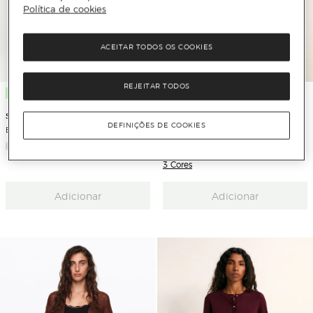
Política de cookies
ACEITAR TODOS OS COOKIES
REJEITAR TODOS
Novo
Novo
Sfera
Sfera
DEFINIÇÕES DE COOKIES
Blusão aos Quadrados
Casaco de Malha com Pelo
3 Cores
Adicionar
Adicionar