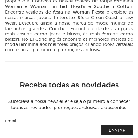
próprio dia. Conheça as nossas marcas de roupa feminina
Woman
Woman Limited
Lloyd’s
Southern Cotton
e
,
e
.
Woman Fiesta
Encontre vestidos de festa na
e explore as
Tintoretto
Sfera
Green Coast
Easy
nossas marcas jovens:
,
,
e
Wear
. Descubra ainda a nossa marca de moda mulher de
Couchel
tamanhos grandes,
. Encontrará desde as opções
mais casuais como jeans e blusas, às mais formais como
blazers. No El Corte Inglés encontra as melhores marcas de
moda feminina aos melhores preços, criando looks versáteis
com marcas premium e promoções exclusivas.
Receba todas as novidades
Subscreva a nossa newsletter e seja o primeiro a conhecer
todas as novidades, promoções exclusivas e descontos.
Email
ENVIAR