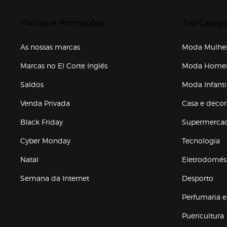
Presiona Enter para expandir
Presiona Ente
Marcas e Promoções
Top Catego
As nossas marcas
Moda Mulhe
Marcas no El Corte Inglés
Moda Hom
Saldos
Moda Infanti
Venda Privada
Casa e deco
Black Friday
Supermerca
Cyber Monday
Tecnologia
Natal
Eletrodomés
Semana da Internet
Desporto
Enlaces de marcas e promoções
Perfumaria e
Puericultura