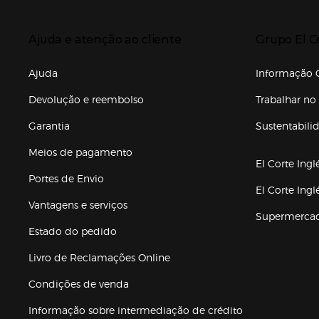
Enlaces de to
Presiona Enter para expandir
Presiona Ente
Ajuda e atenção ao cliente
Grupo El C
Enlaces de gr
Ajuda
Informação C
Devolução e reembolso
Trabalhar no 
Garantia
Sustentabili
(abre en nuev
Meios de pagamento
El Corte Ingl
Portes de Envio
El Corte Ing
Vantagens e serviços
Supermerca
Estado do pedido
Livro de Reclamações Online
Condições de venda
(abre en nueva 
Informação sobre intermediação de crédito