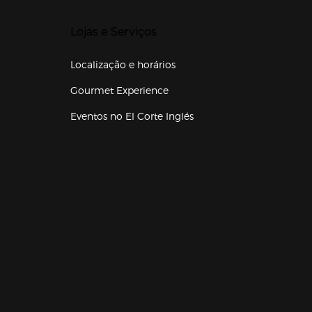
Presiona Enter para expandir
Lojas e Serviços
Localização e horários
Gourmet Experience
Eventos no El Corte Inglés
Enlaces de lojas e serviços