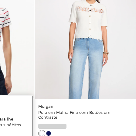
Morgan
Riscas.
Polo em Malha Fina com Botões em
Contraste
ara lhe
eus hábitos