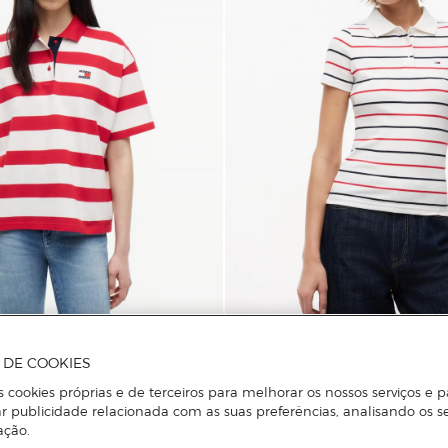
Tommy Jeans
A DE COOKIES
it com Desenho às Riscas
Polo Canelado com Desenho às 
s cookies próprias e de terceiros para melhorar os nossos serviços e p
r publicidade relacionada com as suas preferências, analisando os s
ação.