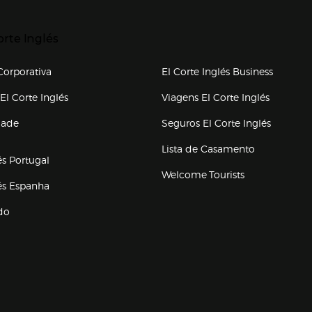
p categorias
r para expandir
orte Inglés
upo el corte inglés
orporativa
El Corte Inglés Business
(abre en nueva ventana)
(abre en
El Corte Inglés
Viagens El Corte Inglés
(abre en
dade
Seguros El Corte Inglés
a ventana)
Lista de Casamento
és Portugal
Welcome Tourists
(abre en nueva ventana)
lés Espanha
do
ventana)