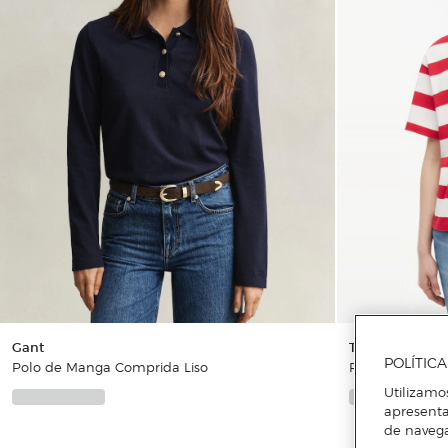
Gant
Tommy Jeans
POLÍTIC
Polo de Manga Comprida Liso
Polo Relaxed F
Utilizamo
apresenta
de naveg