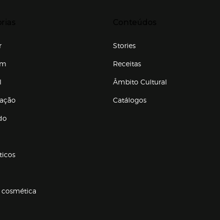
r para expandir
Presiona Enter para expandir
rias
Conteúdos
r
Stories
em
Receitas
l
Âmbito Cultural
ração
Catálogos
Enlaces de conteúdos
do
ticos
 cosmética