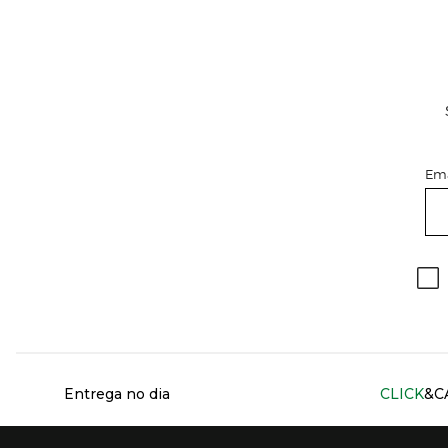
Ema
Información del sitio web y servicios
Entrega no dia
CLICK
&C