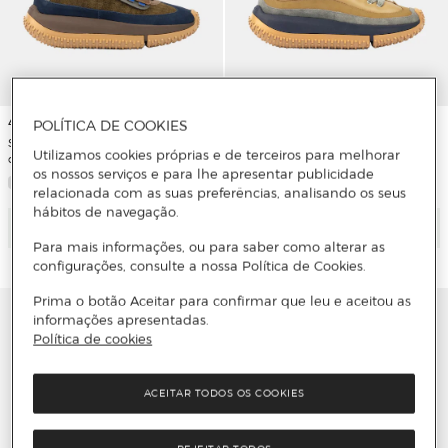
4ccccees
4ccccees
POLÍTICA DE COOKIES
Sapatilhas em Pele com Sola Kapok
Sapatilhas com Sola Kapok e
Utilizamos cookies próprias e de terceiros para melhorar
de Borracha
Atacadores Acolchoados
os nossos serviços e para lhe apresentar publicidade
relacionada com as suas preferências, analisando os seus
hábitos de navegação.
Adicionar
Adicionar
Para mais informações, ou para saber como alterar as
configurações, consulte a nossa Política de Cookies.
Prima o botão Aceitar para confirmar que leu e aceitou as
informações apresentadas.
Política de cookies
ACEITAR TODOS OS COOKIES