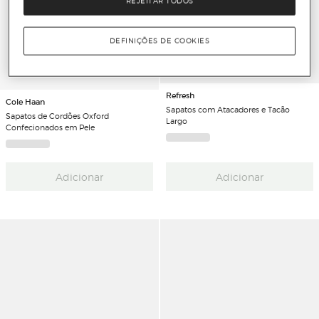
REJEITAR TODOS
DEFINIÇÕES DE COOKIES
Refresh
Cole Haan
Sapatos com Atacadores e Tacão
Sapatos de Cordões Oxford
Largo
Confecionados em Pele
Adicionar
Adicionar