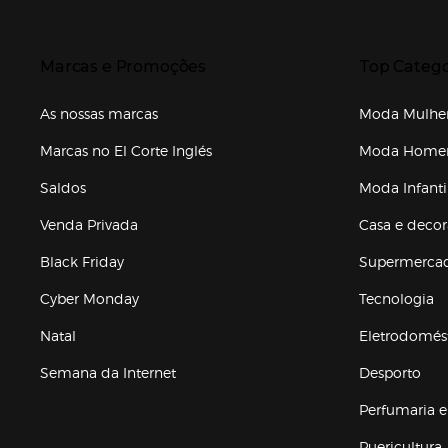
Presiona Enter para expandir
Presiona Ente
Marcas e Promoções
Top Catego
As nossas marcas
Moda Mulhe
Marcas no El Corte Inglés
Moda Hom
Saldos
Moda Infanti
Venda Privada
Casa e deco
Black Friday
Supermerca
Cyber Monday
Tecnologia
Natal
Eletrodomés
Semana da Internet
Desporto
Enlaces de marcas e promoções
Perfumaria e
Puericultura