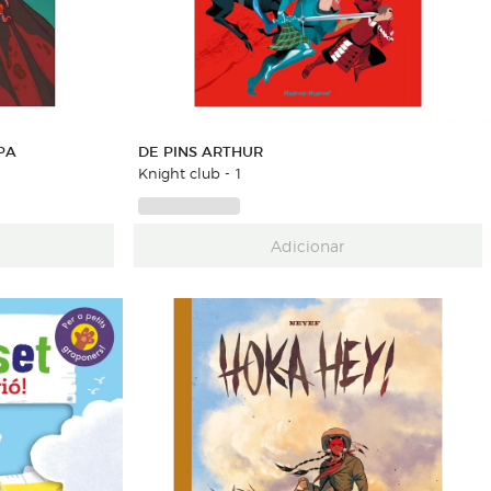
PA
DE PINS ARTHUR
Knight club - 1
Adicionar