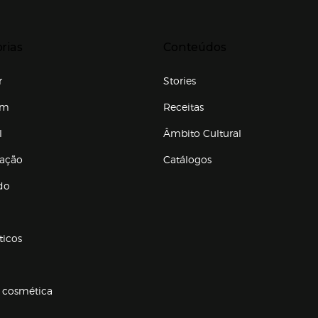
r para expandir
Presiona Enter para expandir
rias
Conteúdos
r
Stories
em
Receitas
l
Âmbito Cultural
ração
Catálogos
Enlaces de conteúdos
do
ticos
 cosmética