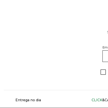
Ema
Información del sitio web y servicios
Entrega no dia
CLICK
&C