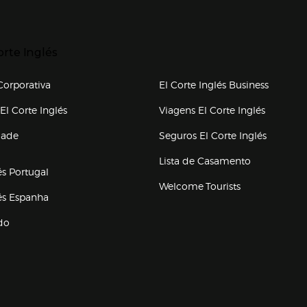
p categorias
r para expandir
orte Inglés
upo el corte inglés
orporativa
El Corte Inglés Business
(abre en nueva ventana)
(abre en
El Corte Inglés
Viagens El Corte Inglés
(abre en
dade
Seguros El Corte Inglés
a ventana)
Lista de Casamento
és Portugal
Welcome Tourists
(abre en nueva ventana)
lés Espanha
do