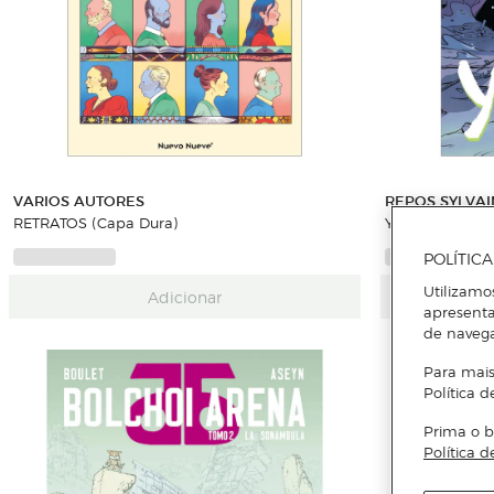
VARIOS AUTORES
REPOS SYLVAI
RETRATOS (Capa Dura)
YO
POLÍTIC
Utilizamo
Adicionar
apresenta
de naveg
Para mais
Política d
Prima o b
Política d