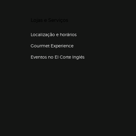
Presiona Enter para expandir
Lojas e Serviços
Localização e horários
Gourmet Experience
Eventos no El Corte Inglés
Enlaces de lojas e serviços