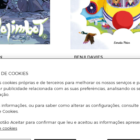
N
BENJI DAVIES
JIMBOT - 2 (Capa Dura)
Osset Siset. Anem amb avió!
A DE COOKIES
s cookies próprias e de terceiros para melhorar os nossos serviços e p
Adicionar
Adicionar
r publicidade relacionada com as suas preferências, analisando os s
ação.
 informações, ou para saber como alterar as configurações, consulte
e Cookies.
otão Aceitar para confirmar que leu e aceitou as informações aprese
e cookies