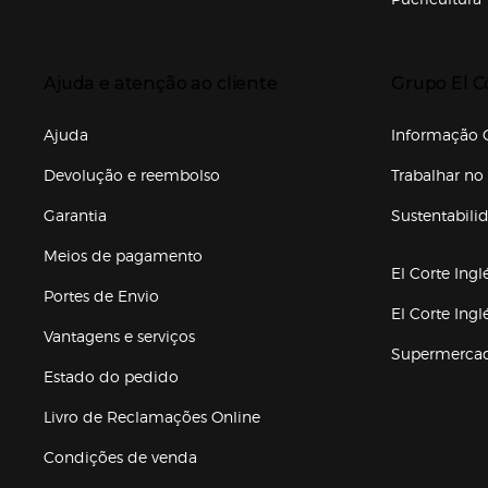
Enlaces de to
Presiona Enter para expandir
Presiona Ente
Ajuda e atenção ao cliente
Grupo El C
Enlaces de gr
Ajuda
Informação C
Devolução e reembolso
Trabalhar no 
Garantia
Sustentabili
(abre en nuev
Meios de pagamento
El Corte Ingl
Portes de Envio
El Corte Ing
Vantagens e serviços
Supermerca
Estado do pedido
Livro de Reclamações Online
Condições de venda