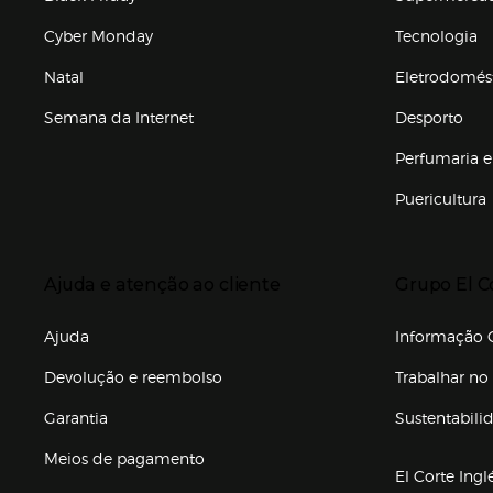
Cyber Monday
Tecnologia
Natal
Eletrodomés
Semana da Internet
Desporto
Enlaces de marcas e promoções
Perfumaria e
Puericultura
Enlaces de to
Presiona Enter para expandir
Presiona Ente
Ajuda e atenção ao cliente
Grupo El C
Enlaces de gr
Ajuda
Informação C
Devolução e reembolso
Trabalhar no 
Garantia
Sustentabili
(abre en nuev
Meios de pagamento
El Corte Ingl