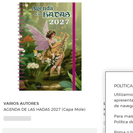
POLÍTIC
Utilizamo
apresenta
VARIOS AUTORES
LEE CARROLL
de naveg
AGENDA DE LAS HADAS 2027 (Capa Mole)
Kryon-v el viaj
thomas y los s
Para mais
Política d
Prima o b