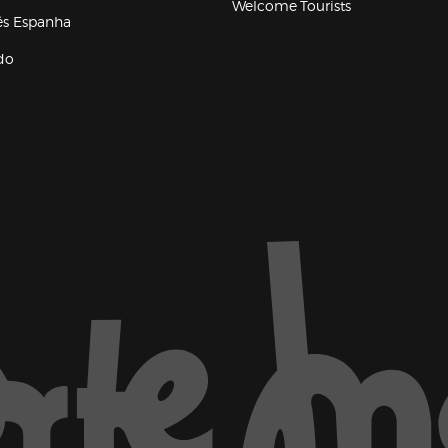
Welcome Tourists
(abre en nueva ventana)
lés Espanha
do
ventana)
Marca El Corte Inglés