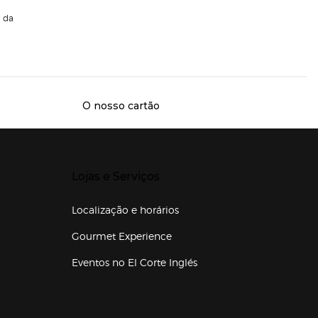
da
O nosso cartão
Presiona Enter para expandir
Lojas e Serviços
Localização e horários
Gourmet Experience
Eventos no El Corte Inglés
Enlaces de lojas e serviços