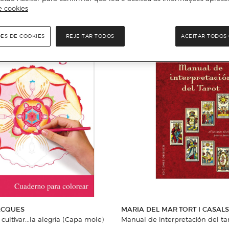
Adicionar
Adicionar
e cookies
ÕES DE COOKIES
REJEITAR TODOS
ACEITAR TODOS 
ACQUES
MARIA DEL MAR TORT I CASALS
ultivar...la alegría (Capa mole)
Manual de interpretación del ta