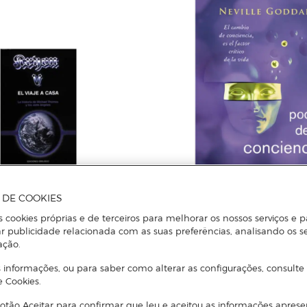
A DE COOKIES
s cookies próprias e de terceiros para melhorar os nossos serviços e p
r publicidade relacionada com as suas preferências, analisando os s
NEVILLE GODDARD
ação.
e a casa: La historia de michael
El poder de la conciencia (Cap
iete ángeles(Tapa blanda)
abas)
 informações, ou para saber como alterar as configurações, consulte
e Cookies.
otão Aceitar para confirmar que leu e aceitou as informações aprese