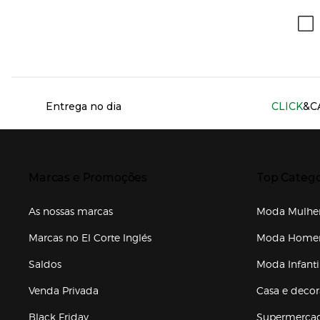
Información del sitio web y servicios
Entrega no dia
CLICK
&C
Presiona Enter para expandir
Presiona Ente
Marcas e Promoções
Top Catego
As nossas marcas
Moda Mulhe
Marcas no El Corte Inglés
Moda Hom
Saldos
Moda Infanti
Venda Privada
Casa e deco
Black Friday
Supermerca