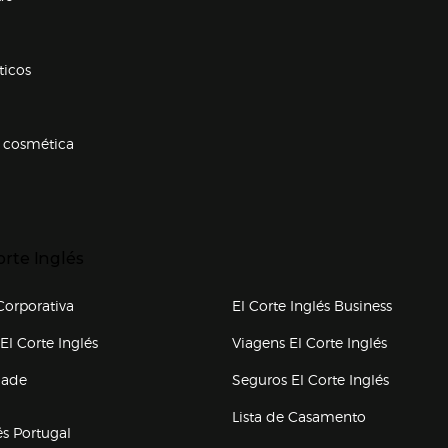
ticos
 cosmética
p categorias
r para expandir
orte Inglés
upo el corte inglés
orporativa
El Corte Inglés Business
(abre en nueva ventana)
(abre en
El Corte Inglés
Viagens El Corte Inglés
(abre en
dade
Seguros El Corte Inglés
a ventana)
Lista de Casamento
és Portugal