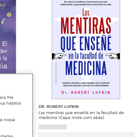
ara lhe
eus hábitos
DR. ROBERT LUFKIN
a mole com
Las mentiras que enseñé en la facultad de
medicina (Capa mole com abas)
 a nossa
ntadas.