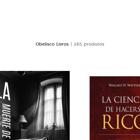
Obelisco Livros
| 265 produtos