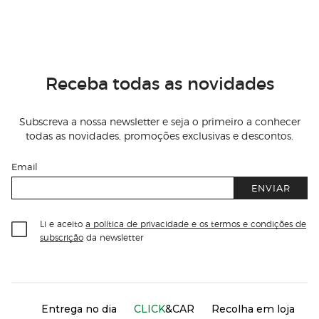
Receba todas as novidades
Subscreva a nossa newsletter e seja o primeiro a conhecer
todas as novidades, promoções exclusivas e descontos.
Email
ENVIAR
Li e aceito
a política de privacidade e os termos e condições de
subscrição
da newsletter
Información del sitio web y servicios
Servicios destacados
Entrega no dia
CLICK
&CAR
Recolha em loja