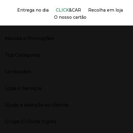
Información del sitio web y servicios
Servicios destacados
Entrega no dia
CLICK
&CAR
Recolha em loja
O nosso cartão
Marcas e Promoções
Presiona Enter para expandir
As nossas marcas
Top Categorias
Marcas no El Corte Inglés
Saldos
Presiona Enter para expandir
Moda Mulher
Venda Privada
Conteúdos
Moda Homem
Black Friday
Moda Infantil
Cyber Monday
Presiona Enter para expandir
Stories
Casa e decoração
Natal
Lojas e Serviços
Receitas
Supermercado
Semana da Internet
Âmbito Cultural
Tecnologia
Presiona Enter para expandir
Localização e horários
Catálogos
Eletrodomésticos
Enlaces de marcas e promoções
Ajuda e atenção ao cliente
Gourmet Experience
Desporto
Eventos no El Corte Inglés
Enlaces de conteúdos
Presiona Enter para expandir
Perfumaria e cosmética
Ajuda
Grupo El Corte Inglés
Puericultura
Devolução e reembolso
Enlaces de lojas e serviços
Garantia
Presiona Enter para expandir
Enlaces de grupo el corte inglés
Informação Corporativa