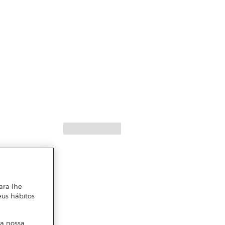
ara lhe
eus hábitos
 a nossa