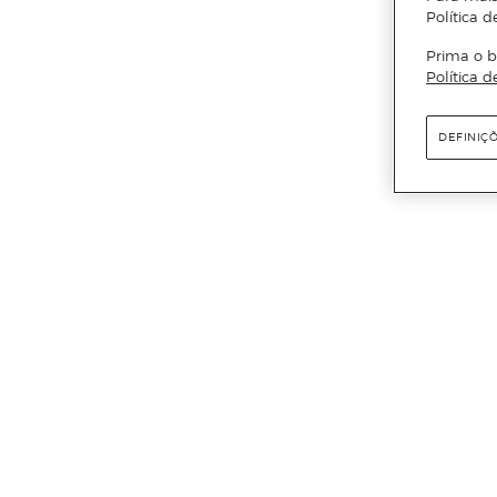
Política d
Prima o b
Política d
DEFINIÇ