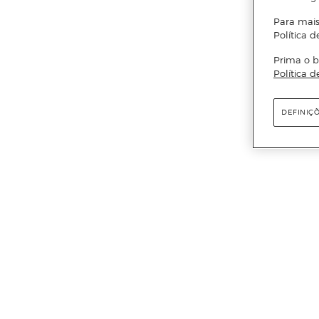
Para mais
Política d
Prima o b
Política d
DEFINIÇ