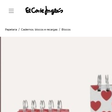
Papelaria
Cadernos, blocos e recargas
Blocos