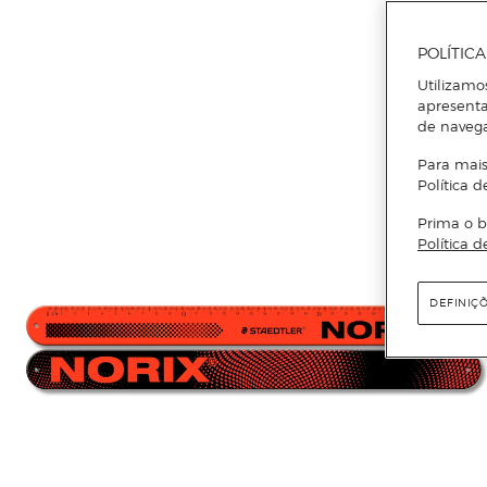
POLÍTIC
Utilizamo
apresenta
de naveg
Para mais
Política d
Prima o b
Política d
DEFINIÇ