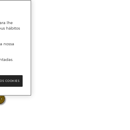
ara lhe
eus hábitos
 a nossa
ntadas.
OS COOKIES