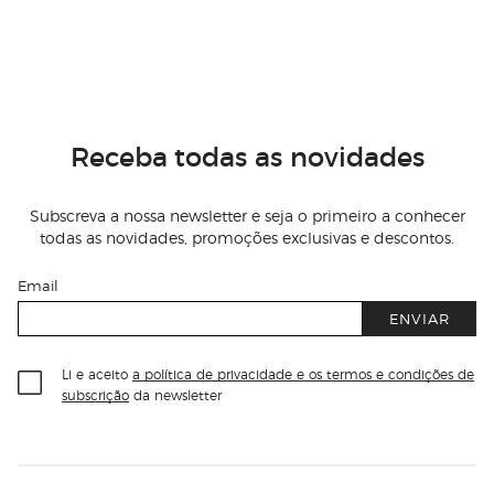
Receba todas as novidades
Subscreva a nossa newsletter e seja o primeiro a conhecer
todas as novidades, promoções exclusivas e descontos.
Email
ENVIAR
Li e aceito
a política de privacidade e os termos e condições de
subscrição
da newsletter
Información del sitio web y servicios
Servicios destacados