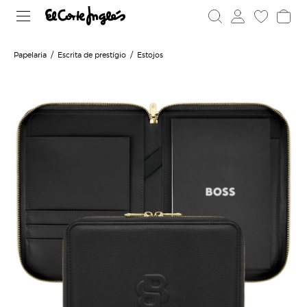
Papelaria
Escrita de prestígio
Estojos