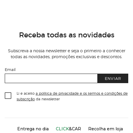
Receba todas as novidades
Subscreva a nossa newsletter e seja o primeiro a conhecer
todas as novidades, promoções exclusivas e descontos.
Email
ENVIAR
Li e aceito
a política de privacidade e os termos e condições de
subscrição
da newsletter
Información del sitio web y servicios
Servicios destacados
Entrega no dia
CLICK
&CAR
Recolha em loja