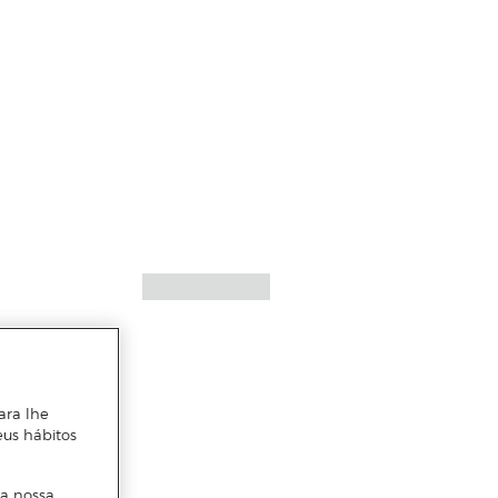
ara lhe
eus hábitos
 a nossa