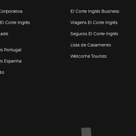
upo el corte inglés
orporativa
El Corte Inglés Business
(abre en nueva ventana)
(abre en
El Corte Inglés
Viagens El Corte Inglés
(abre en
dade
Seguros El Corte Inglés
a ventana)
Lista de Casamento
és Portugal
Welcome Tourists
(abre en nueva ventana)
lés Espanha
do
ventana)
Marca El Corte Inglés