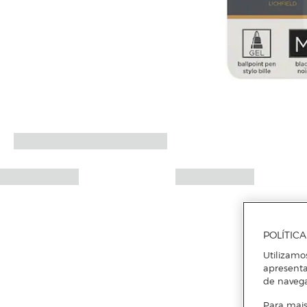
POLÍTIC
Utilizamo
apresenta
de naveg
Para mais