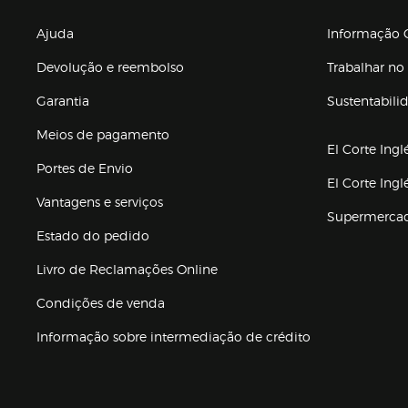
Enlaces de gr
Ajuda
Informação C
Devolução e reembolso
Trabalhar no 
Garantia
Sustentabili
(abre en nuev
Meios de pagamento
El Corte Ingl
Portes de Envio
El Corte Ing
Vantagens e serviços
Supermerca
Estado do pedido
Livro de Reclamações Online
Condições de venda
(abre en nueva 
Informação sobre intermediação de crédito
Enlaces de ajuda e atenção ao cliente