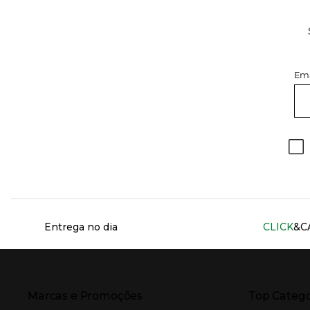
Ema
Información del sitio web y servicios
Entrega no dia
CLICK
&C
Presiona Enter para expandir
Presiona Ente
Marcas e Promoções
Top Catego