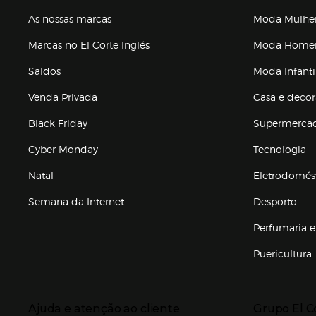
As nossas marcas
Moda Mulhe
Marcas no El Corte Inglés
Moda Hom
Saldos
Moda Infanti
Venda Privada
Casa e deco
Black Friday
Supermerca
Cyber Monday
Tecnologia
Natal
Eletrodomés
Semana da Internet
Desporto
Enlaces de marcas e promoções
Perfumaria e
Puericultura
Enlaces de to
Presiona Enter para expandir
Presiona Ente
Ajuda e atenção ao cliente
Grupo El C