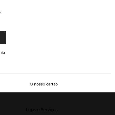
s
da
O nosso cartão
Presiona Enter para expandir
Lojas e Serviços