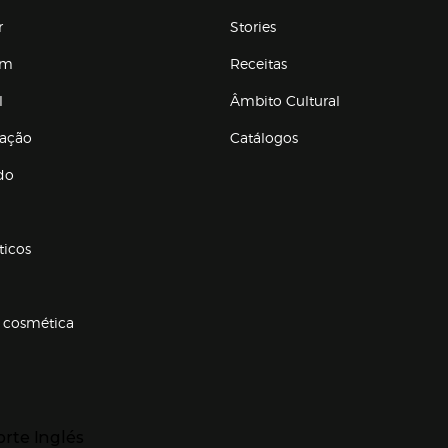
r
Stories
em
Receitas
l
Âmbito Cultural
ração
Catálogos
Enlaces de conteúdos
do
ticos
 cosmética
p categorias
r para expandir
orte Inglés