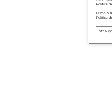
Política d
Prima o b
Política d
DEFINIÇ