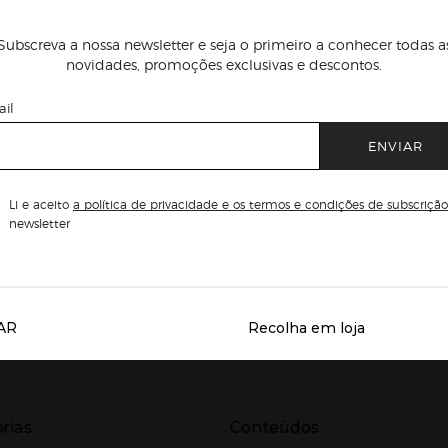
Subscreva a nossa newsletter e seja o primeiro a conhecer todas a
novidades, promoções exclusivas e descontos.
il
ENVIAR
Li e aceito
a política de privacidade e os termos e condições de subscrição
newsletter
AR
Recolha em loja
Servicios destacados
r para expandir
Presiona Enter para expandir
rias
Conteúdos