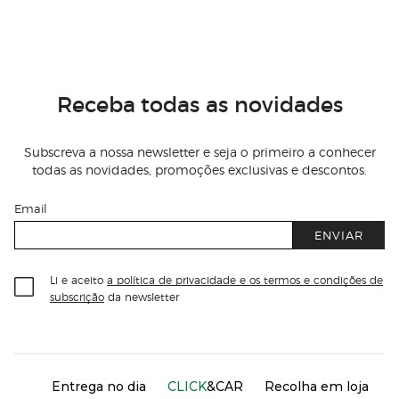
Receba todas as novidades
Subscreva a nossa newsletter e seja o primeiro a conhecer
todas as novidades, promoções exclusivas e descontos.
Email
ENVIAR
Li e aceito
a política de privacidade e os termos e condições de
subscrição
da newsletter
Información del sitio web y servicios
Servicios destacados
Entrega no dia
CLICK
&CAR
Recolha em loja