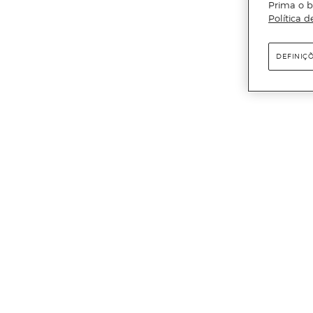
Prima o b
Política d
DEFINIÇ