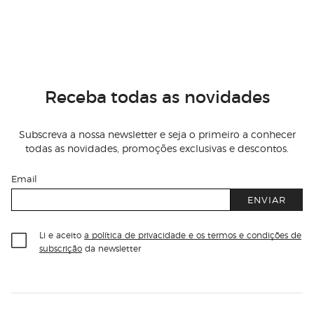
Receba todas as novidades
Subscreva a nossa newsletter e seja o primeiro a conhecer
todas as novidades, promoções exclusivas e descontos.
Email
ENVIAR
Li e aceito
a política de privacidade e os termos e condições de
subscrição
da newsletter
Información del sitio web y servicios
Servicios destacados