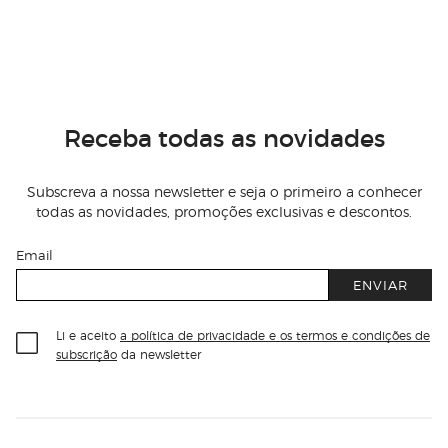
Receba todas as novidades
Subscreva a nossa newsletter e seja o primeiro a conhecer
todas as novidades, promoções exclusivas e descontos.
Email
ENVIAR
Li e aceito
a política de privacidade e os termos e condições de
subscrição
da newsletter
Información del sitio web y servicios
Servicios destacados