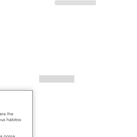
ara lhe
eus hábitos
 a nossa