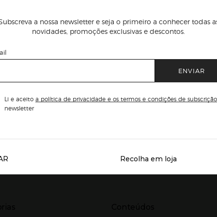
Subscreva a nossa newsletter e seja o primeiro a conhecer todas a
novidades, promoções exclusivas e descontos.
il
ENVIAR
Li e aceito
a política de privacidade e os termos e condições de subscrição
newsletter
AR
Recolha em loja
Servicios destacados
r para expandir
Presiona Enter para expandir
rias
Conteúdos