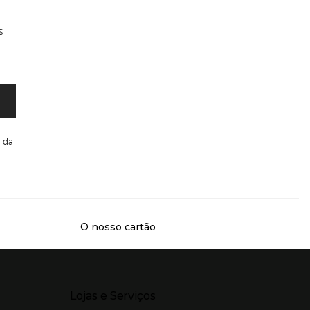
s
da
O nosso cartão
Presiona Enter para expandir
Lojas e Serviços