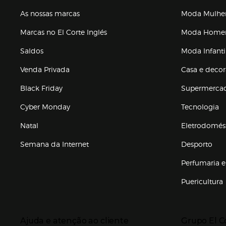
As nossas marcas
Moda Mulhe
Marcas no El Corte Inglés
Moda Hom
Saldos
Moda Infanti
Venda Privada
Casa e deco
Black Friday
Supermerca
Cyber Monday
Tecnologia
Natal
Eletrodomés
Semana da Internet
Desporto
Enlaces de marcas e promoções
Perfumaria e
Puericultura
Enlaces de to
Presiona Enter para expandir
Presiona Ente
Ajuda e atenção ao cliente
Grupo El C