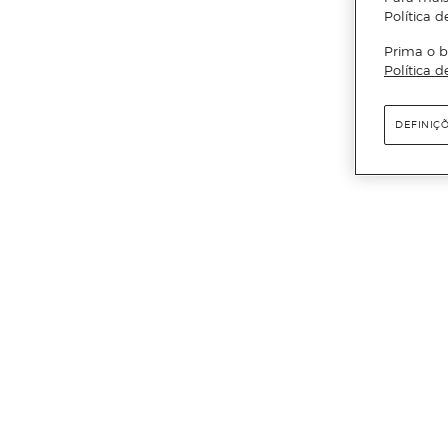
Política d
Prima o b
Política d
DEFINIÇ