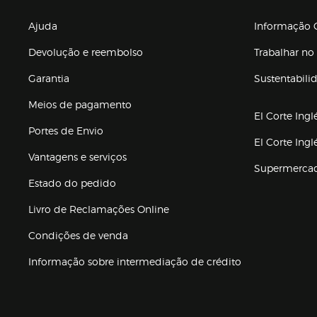
Enlaces de gr
Ajuda
Informação C
Devolução e reembolso
Trabalhar no 
Garantia
Sustentabili
(abre en nuev
Meios de pagamento
El Corte Ingl
Portes de Envio
El Corte Ing
Vantagens e serviços
Supermerca
Estado do pedido
Livro de Reclamações Online
Condições de venda
(abre en nueva 
Informação sobre intermediação de crédito
Enlaces de ajuda e atenção ao cliente