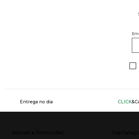
Ema
Información del sitio web y servicios
Entrega no dia
CLICK
&C
Presiona Enter para expandir
Presiona Ente
Marcas e Promoções
Top Catego