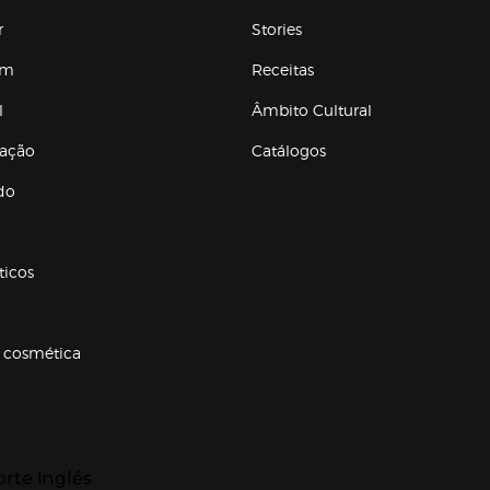
r
Stories
em
Receitas
l
Âmbito Cultural
ração
Catálogos
Enlaces de conteúdos
do
ticos
 cosmética
p categorias
r para expandir
orte Inglés