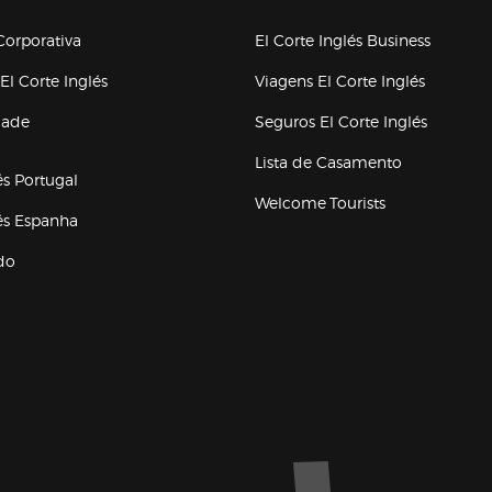
upo el corte inglés
orporativa
El Corte Inglés Business
(abre en nueva ventana)
(abre en
El Corte Inglés
Viagens El Corte Inglés
(abre en
dade
Seguros El Corte Inglés
a ventana)
Lista de Casamento
és Portugal
Welcome Tourists
(abre en nueva ventana)
lés Espanha
do
ventana)
Marca El Corte Inglés