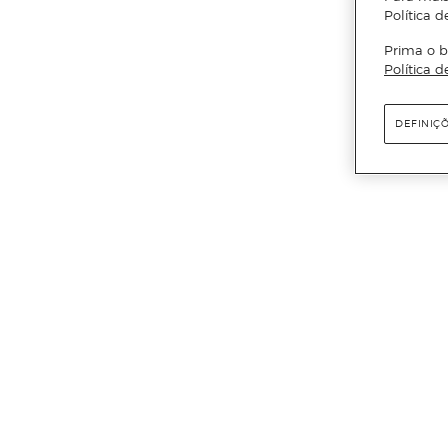
Política d
Prima o b
Política d
DEFINIÇ