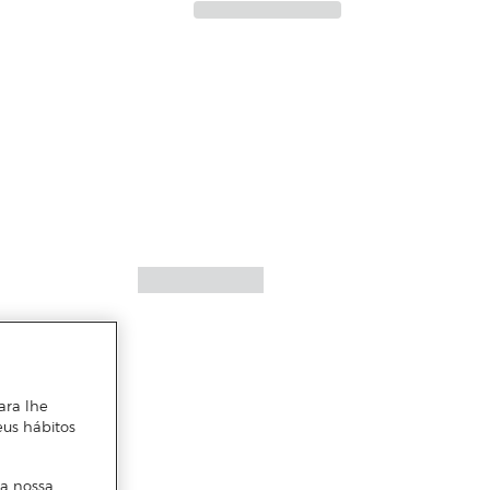
ara lhe
eus hábitos
 a nossa