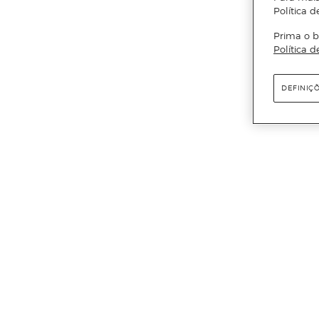
Política d
Prima o b
Política d
DEFINIÇ