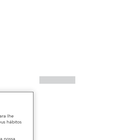
ara lhe
eus hábitos
 a nossa