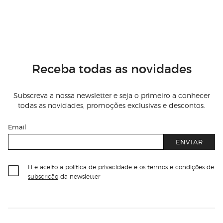
Receba todas as novidades
Subscreva a nossa newsletter e seja o primeiro a conhecer
todas as novidades, promoções exclusivas e descontos.
Email
ENVIAR
Li e aceito
a política de privacidade e os termos e condições de
subscrição
da newsletter
Información del sitio web y servicios
Servicios destacados