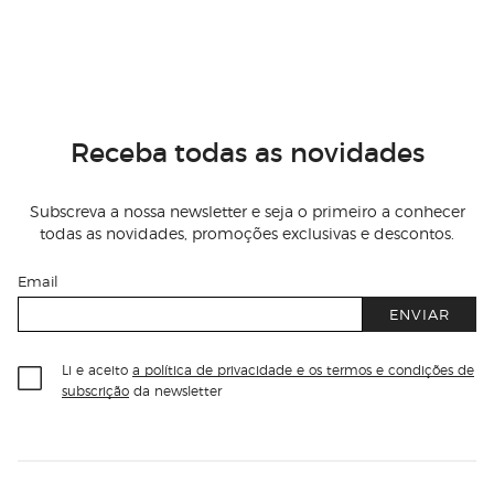
Receba todas as novidades
Subscreva a nossa newsletter e seja o primeiro a conhecer
todas as novidades, promoções exclusivas e descontos.
Email
ENVIAR
Li e aceito
a política de privacidade e os termos e condições de
subscrição
da newsletter
Información del sitio web y servicios
Servicios destacados