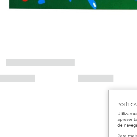
POLÍTIC
Utilizamo
apresenta
de naveg
Para mais