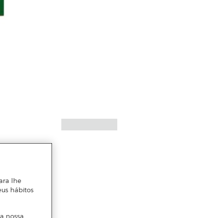
ara lhe
eus hábitos
 a nossa