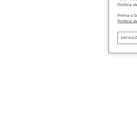
Política d
Prima o b
Política d
DEFINIÇ