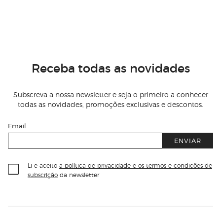
Receba todas as novidades
Subscreva a nossa newsletter e seja o primeiro a conhecer
todas as novidades, promoções exclusivas e descontos.
Email
ENVIAR
Li e aceito
a política de privacidade e os termos e condições de
subscrição
da newsletter
Información del sitio web y servicios
Servicios destacados