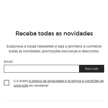
Receba todas as novidades
Subscreva a nossa newsletter e seja o primeiro a conhecer
todas as novidades, promoções exclusivas e descontos.
Email
ENVIAR
Li e aceito
a política de privacidade e os termos e condições de
subscrição
da newsletter
Información del sitio web y servicios
Servicios destacados