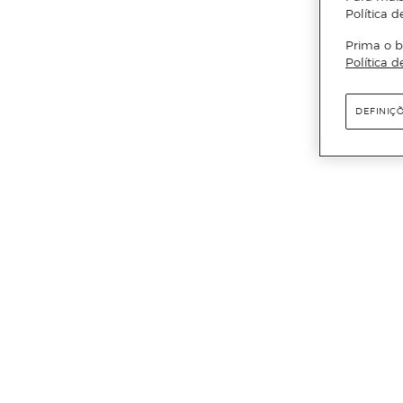
Política d
Prima o b
Política d
DEFINIÇ