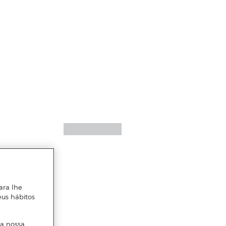
ara lhe
eus hábitos
 a nossa