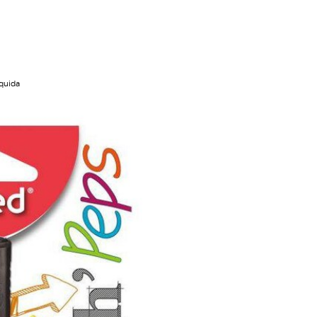
íquida