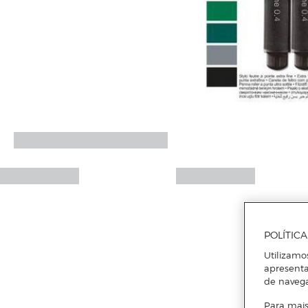
POLÍTIC
Utilizamo
apresenta
de naveg
Para mais