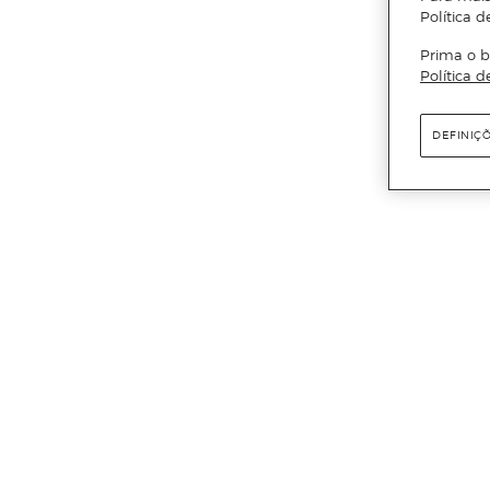
Política d
Prima o b
Política d
DEFINIÇ