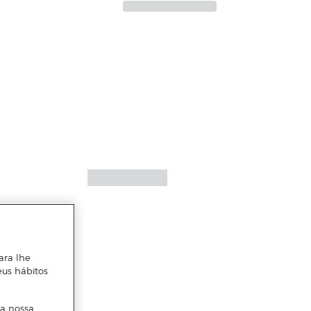
ara lhe
eus hábitos
 a nossa