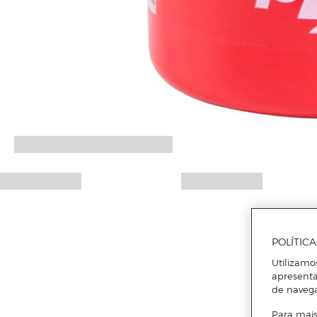
POLÍTIC
Utilizamo
apresenta
de naveg
Para mais