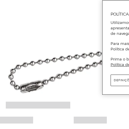
POLÍTIC
Utilizamo
apresenta
de naveg
Para mais
Política d
Prima o b
Política d
DEFINIÇ