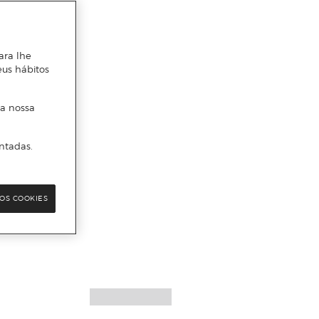
ara lhe
eus hábitos
 a nossa
ntadas.
OS COOKIES