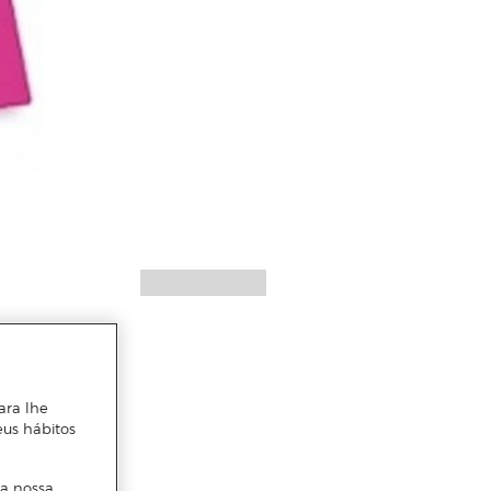
ara lhe
eus hábitos
 a nossa