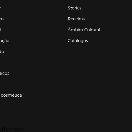
r
Stories
em
Receitas
l
Âmbito Cultural
ração
Catálogos
Enlaces de conteúdos
do
ticos
 cosmética
p categorias
r para expandir
orte Inglés