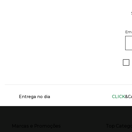
Ema
Información del sitio web y servicios
Entrega no dia
CLICK
&C
Presiona Enter para expandir
Presiona Ente
Marcas e Promoções
Top Catego