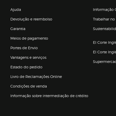
Enlaces de gr
Ajuda
Informação C
Devolução e reembolso
Trabalhar no 
Garantia
Sustentabili
(abre en nuev
Meios de pagamento
El Corte Ingl
Portes de Envio
El Corte Ing
Vantagens e serviços
Supermerca
Estado do pedido
Livro de Reclamações Online
Condições de venda
(abre en nueva 
Informação sobre intermediação de crédito
Enlaces de ajuda e atenção ao cliente