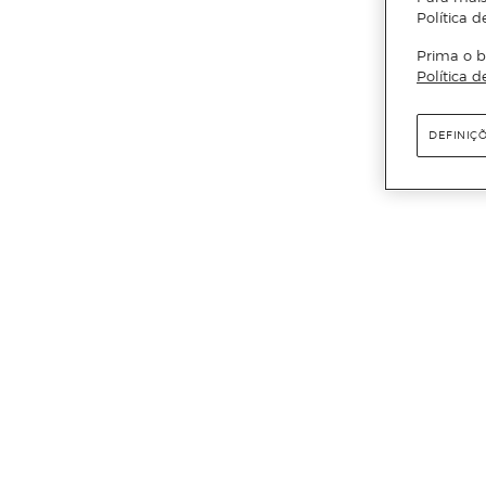
Política d
Prima o b
Política d
DEFINIÇ