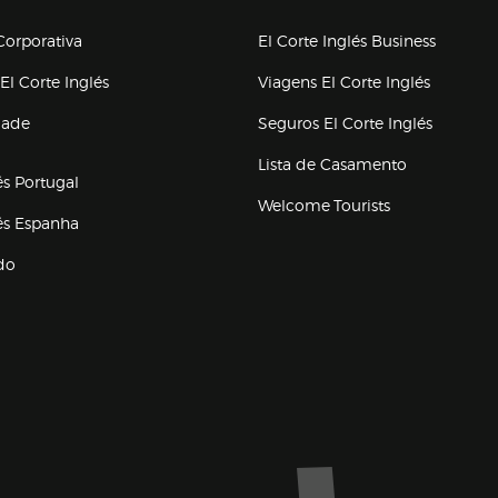
upo el corte inglés
orporativa
El Corte Inglés Business
(abre en nueva ventana)
(abre en
El Corte Inglés
Viagens El Corte Inglés
(abre en
dade
Seguros El Corte Inglés
a ventana)
Lista de Casamento
és Portugal
Welcome Tourists
(abre en nueva ventana)
lés Espanha
do
ventana)
Marca El Corte Inglés