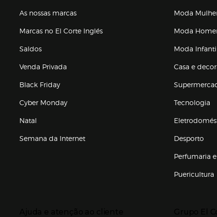
As nossas marcas
Moda Mulhe
Marcas no El Corte Inglés
Moda Hom
Saldos
Moda Infanti
Venda Privada
Casa e deco
Black Friday
Supermerca
Cyber Monday
Tecnologia
Natal
Eletrodomés
Semana da Internet
Desporto
Enlaces de marcas e promoções
Perfumaria e
Puericultura
Enlaces de to
Presiona Enter para expandir
Presiona Ente
Ajuda e atenção ao cliente
Grupo El C