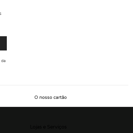
s
da
O nosso cartão
Presiona Enter para expandir
Lojas e Serviços