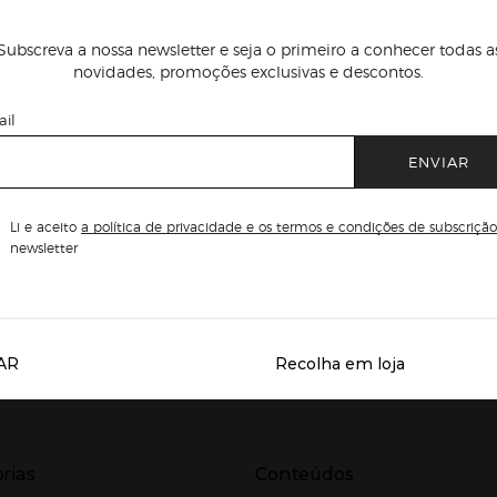
Subscreva a nossa newsletter e seja o primeiro a conhecer todas a
novidades, promoções exclusivas e descontos.
il
ENVIAR
Li e aceito
a política de privacidade e os termos e condições de subscrição
newsletter
AR
Recolha em loja
Servicios destacados
r para expandir
Presiona Enter para expandir
rias
Conteúdos