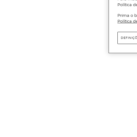
Política d
Prima o b
Política d
DEFINIÇ