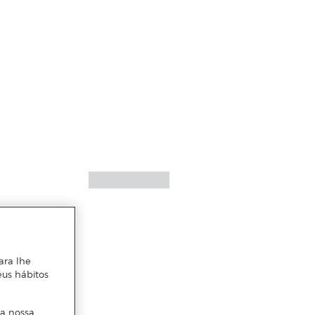
ara lhe
eus hábitos
 a nossa