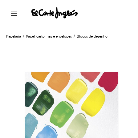
Papelaria
Papel, cartolinas e envelopes
Blocos de desenho