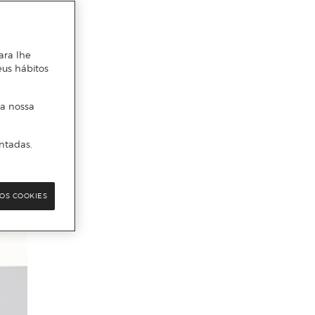
ara lhe
eus hábitos
 a nossa
ntadas.
OS COOKIES