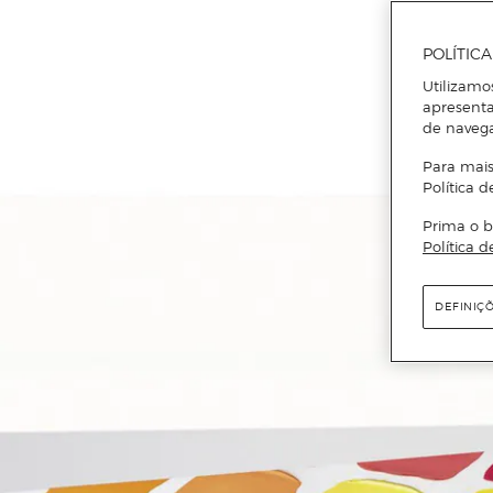
POLÍTIC
Utilizamo
apresenta
de naveg
Para mais
Política d
Prima o b
Política d
DEFINIÇ