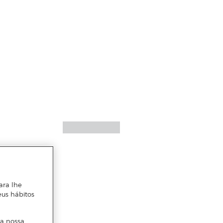
ara lhe
eus hábitos
 a nossa