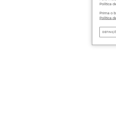
Política d
Prima o b
Política d
DEFINIÇ