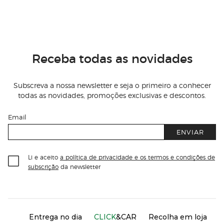
Receba todas as novidades
Subscreva a nossa newsletter e seja o primeiro a conhecer
todas as novidades, promoções exclusivas e descontos.
Email
ENVIAR
Li e aceito
a política de privacidade e os termos e condições de
subscrição
da newsletter
Información del sitio web y servicios
Servicios destacados
Entrega no dia
CLICK
&CAR
Recolha em loja