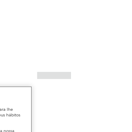
ara lhe
eus hábitos
 a nossa