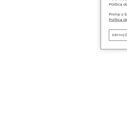
Política d
Prima o b
Política d
DEFINIÇ