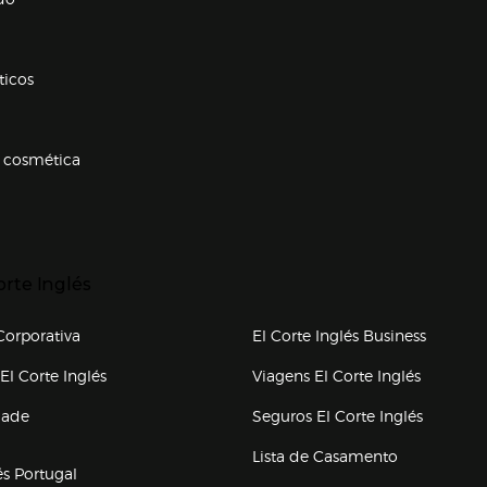
ticos
 cosmética
p categorias
r para expandir
orte Inglés
upo el corte inglés
orporativa
El Corte Inglés Business
(abre en nueva ventana)
(abre en
El Corte Inglés
Viagens El Corte Inglés
(abre en
dade
Seguros El Corte Inglés
a ventana)
Lista de Casamento
és Portugal