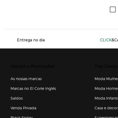
Información del sitio web y servicios
Entrega no dia
CLICK
&C
Presiona Enter para expandir
Presiona Ente
Marcas e Promoções
Top Catego
As nossas marcas
Moda Mulhe
Marcas no El Corte Inglés
Moda Hom
Saldos
Moda Infanti
Venda Privada
Casa e deco
Black Friday
Supermerca