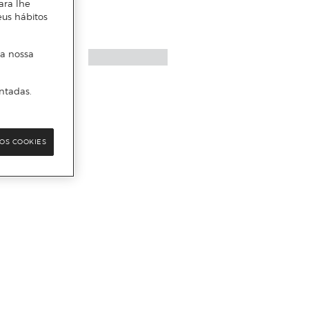
ara lhe
eus hábitos
 a nossa
ntadas.
OS COOKIES