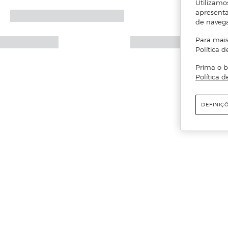
Utilizamo
apresenta
de naveg
Para mais
Política d
Prima o b
Política d
DEFINIÇ