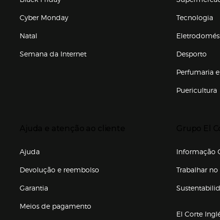
Cyber Monday
Tecnologia
Natal
Eletrodomés
Semana da Internet
Desporto
Enlaces de marcas e promoções
Perfumaria e
Puericultura
Enlaces de to
Presiona Enter para expandir
Presiona Ente
Ajuda e atenção ao cliente
Grupo El C
Enlaces de gr
Ajuda
Informação C
Devolução e reembolso
Trabalhar no 
Garantia
Sustentabili
(abre en nuev
Meios de pagamento
El Corte Ingl