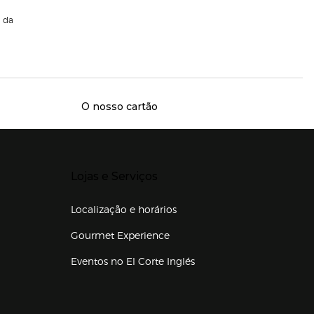
da
O nosso cartão
Presiona Enter para expandir
Lojas e Serviços
Localização e horários
Gourmet Experience
Eventos no El Corte Inglés
Enlaces de lojas e serviços