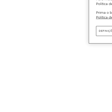
Política d
Prima o b
Política d
DEFINIÇ