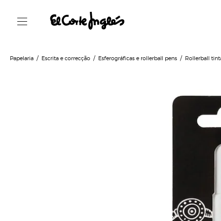
Papelaria
Escrita e correcção
Esferográficas e rollerball pens
Rollerball tint