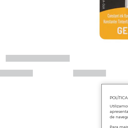
POLÍTIC
Utilizamo
apresenta
de naveg
Para mais