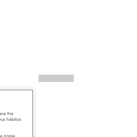
ara lhe
eus hábitos
 a nossa