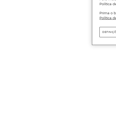
Política d
Prima o b
Política d
DEFINIÇ