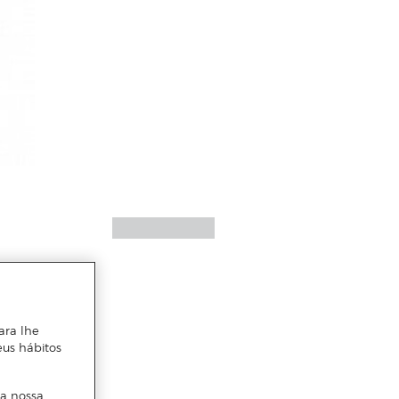
ara lhe
eus hábitos
 a nossa