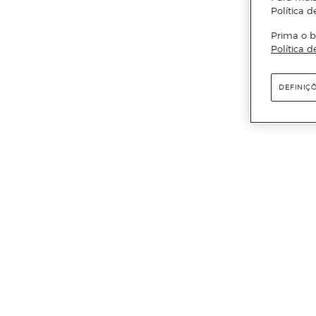
Política d
Prima o b
Política d
DEFINIÇ