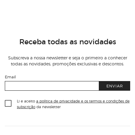
Receba todas as novidades
Subscreva a nossa newsletter e seja o primeiro a conhecer
todas as novidades, promoções exclusivas e descontos.
Email
ENVIAR
Li e aceito
a política de privacidade e os termos e condições de
subscrição
da newsletter
Información del sitio web y servicios
Servicios destacados