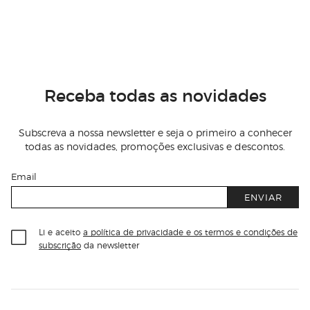
Receba todas as novidades
Subscreva a nossa newsletter e seja o primeiro a conhecer
todas as novidades, promoções exclusivas e descontos.
Email
ENVIAR
Li e aceito
a política de privacidade e os termos e condições de
subscrição
da newsletter
Información del sitio web y servicios
Servicios destacados