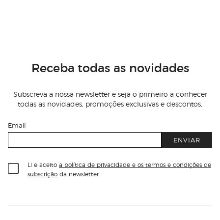
Receba todas as novidades
Subscreva a nossa newsletter e seja o primeiro a conhecer
todas as novidades, promoções exclusivas e descontos.
Email
ENVIAR
Li e aceito
a política de privacidade e os termos e condições de
subscrição
da newsletter
Información del sitio web y servicios
Servicios destacados