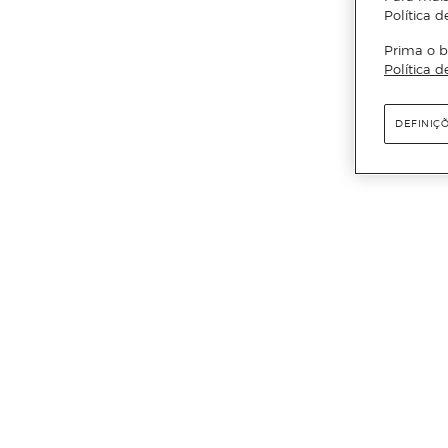
Política d
Prima o b
Política d
DEFINIÇ