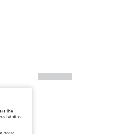
ara lhe
eus hábitos
 a nossa