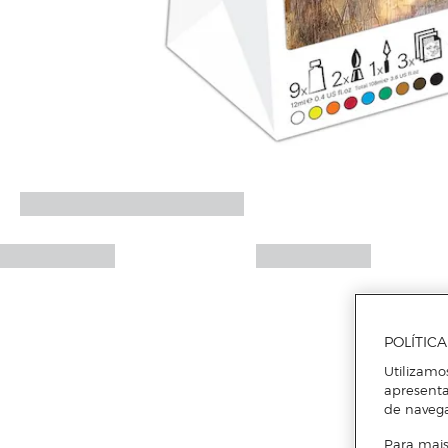
POLÍTIC
Utilizamo
apresenta
de naveg
Para mais