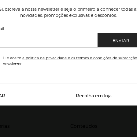
Subscreva a nossa newsletter e seja o primeiro a conhecer todas a
novidades, promoções exclusivas e descontos.
il
ENVIAR
Li e aceito
a política de privacidade e os termos e condições de subscrição
newsletter
AR
Recolha em loja
Servicios destacados
r para expandir
Presiona Enter para expandir
rias
Conteúdos