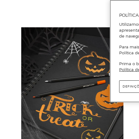
POLÍTIC
Utilizamo
apresenta
de naveg
Para mais
Política d
Prima o b
Política d
DEFINIÇ