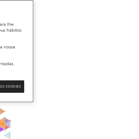
ara lhe
eus hábitos
 a nossa
ntadas.
OS COOKIES