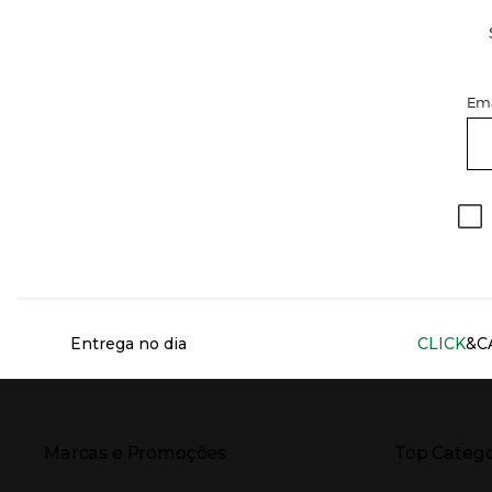
Ema
Información del sitio web y servicios
Entrega no dia
CLICK
&C
Presiona Enter para expandir
Presiona Ente
Marcas e Promoções
Top Catego