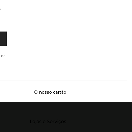
s
da
O nosso cartão
Presiona Enter para expandir
Lojas e Serviços