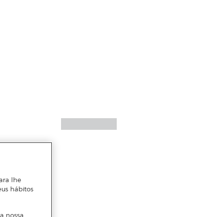
ara lhe
eus hábitos
 a nossa