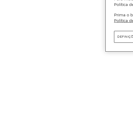
Política d
Prima o b
Política d
DEFINIÇ