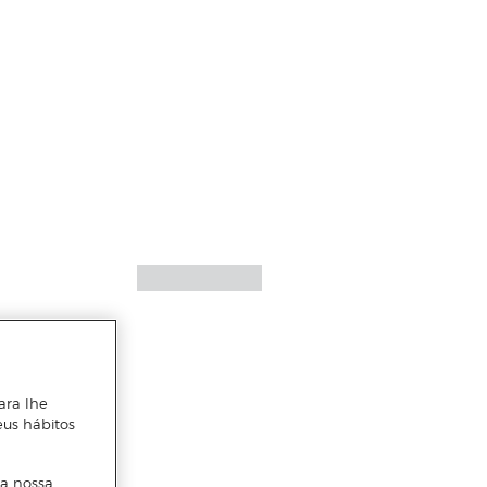
ara lhe
eus hábitos
 a nossa