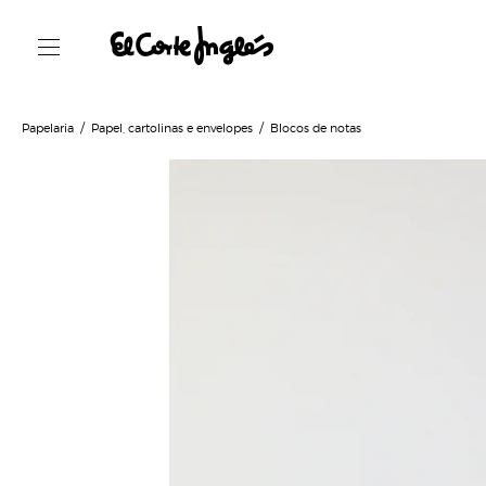
Papelaria
Papel, cartolinas e envelopes
Blocos de notas