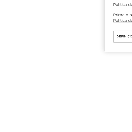
Política d
Prima o b
Política d
DEFINIÇ