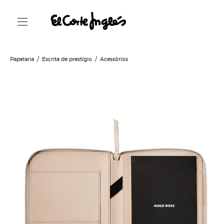
Papelaria
Escrita de prestígio
Acessórios