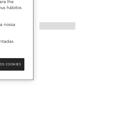
ara lhe
eus hábitos
 a nossa
ntadas.
OS COOKIES