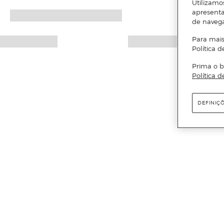
Utilizamo
apresenta
de naveg
Para mais
Política d
Prima o b
Política d
DEFINIÇ