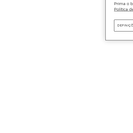
Prima o b
Política d
DEFINIÇ