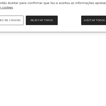
otão Aceitar para confirmar que leu e aceitou as informações aprese
e cookies
ÕES DE COOKIES
REJEITAR TODOS
ACEITAR TODOS 