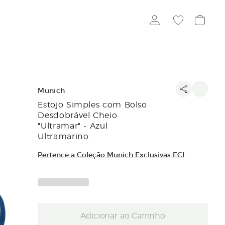
Munich
Estojo Simples com Bolso
Desdobrável Cheio
"Ultramar" - Azul
Ultramarino
Pertence a Coleção Munich Exclusivas ECI
Adicionar ao Carrinho