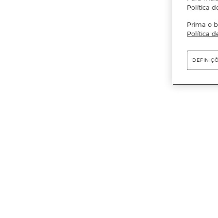
Política d
Prima o b
Política d
DEFINIÇ