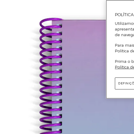
POLÍTIC
Utilizamo
apresenta
de naveg
Para mais
Política d
Prima o b
Política d
DEFINIÇ