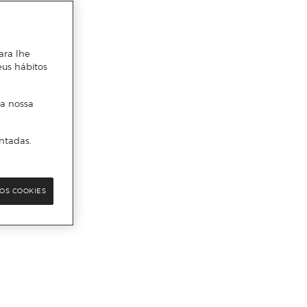
ara lhe
eus hábitos
 a nossa
ntadas.
OS COOKIES